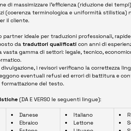
ne di massimizzare l’efficienza (riduzione dei tempi) 
izi (coerenza terminologica e uniformità stilistica)
r il cliente.
o partner ideale per traduzioni professionali, rapide e 
osto da 
traduttori qualificati
 con anni di esperienz
a vasta gamma di settori: legale, tecnico, economic
rmatico.  
divulgazione, i revisori verificano la correttezza ling
ggono eventuali refusi ed errori di battitura e cont
 formattazione del testo.
istiche
 (DA E VERSO le seguenti lingue): 
Danese
Italiano
R
Ebraico
Lettone
S
Estone
Lituano
S