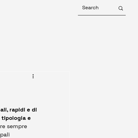
li, rapidi e di 
 tipologia e 
ire sempre 
pali 