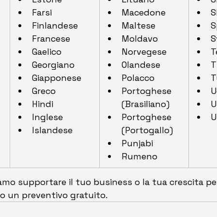
Farsi
Macedone
S
Finlandese
Maltese
S
Francese
Moldavo
S
Gaelico
Norvegese
T
Georgiano
Olandese
T
Giapponese
Polacco
T
Greco
Portoghese 
U
Hindi
(Brasiliano)
U
Inglese
Portoghese 
U
Islandese
(Portogallo)
Punjabi
Rumeno
mo supportare il tuo business o la tua crescita pe
so un preventivo gratuito.