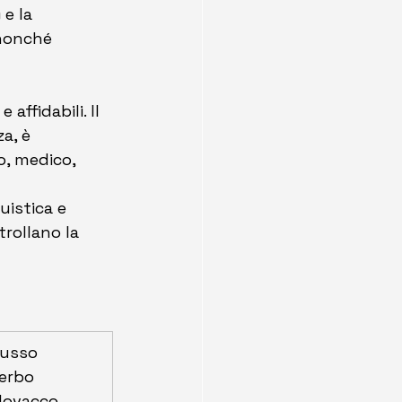
e la 
 nonché 
affidabili. Il 
a, è 
o, medico, 
uistica e 
rollano la 
usso
erbo
lovacco