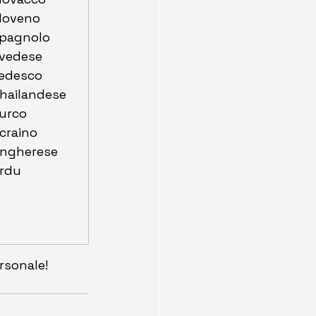
loveno
pagnolo
vedese
edesco
hailandese
urco
craino
ngherese
rdu
rsonale! 