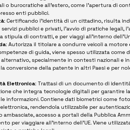
ali o burocratiche all'estero, come l'apertura di cont
resso enti pubblici. 
tà
: Certificando l’identità di un cittadino, risulta in
servizi pubblici e privati, l’avvio di pratiche legali, l
la stipula di contratti, e per viaggi all'interno dell'
ida
: Autorizza il titolare a condurre veicoli a motore e
 competenze di guida, viene spesso utilizzata come
 alternativo, specialmente in contesti nazionali e int
la conversione della patente in altri Paesi e per nol
tà Elettronica
: Trattasi di un documento di identit
one che integra tecnologie digitali per garantire la
elle informazioni. Contiene dati biometrici come fot
a elettronica, rendendola utilizzabile per autenticazio
o ambasciate, accesso a portali della Pubblica Ammi
o per viaggiare all'interno dell’UE. Viene utilizzata