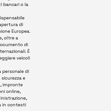
i bancari o la 
dispensabile 
’apertura di 
Unione Europea. 
, oltre a 
 documento di 
ernazionali. È 
eggiare veicoli 
à personale di 
 sicurezza e 
o, impronte 
ni online, 
nistrazione, 
 in contesti 