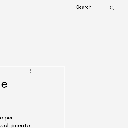
 e
to per 
 svolgimento 