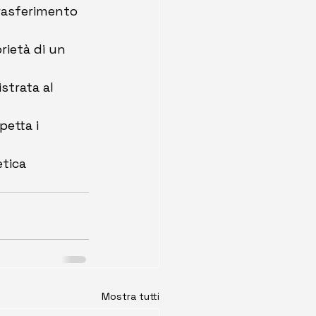
trasferimento 
prietà di un 
strata al 
petta i 
etica 
Mostra tutti