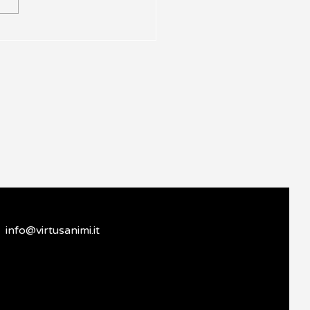
uzione di Documenti
ci
info@virtusanimi.it